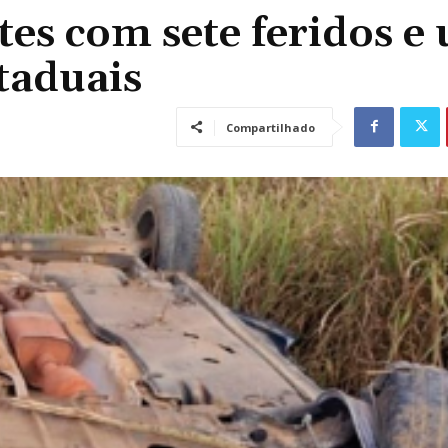
tes com sete feridos e
taduais
Compartilhado