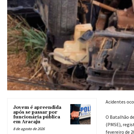
Acidentes ocor
Jovem é apreendida
após se passar por
O Batalhão de 
funcionária pública
em Aracaju
(PMSE), regist
8 de agosto de 2026
fevereiro de 