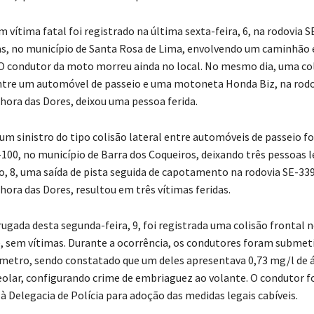
 vítima fatal foi registrado na última sexta-feira, 6, na rodovia S
s, no município de Santa Rosa de Lima, envolvendo um caminhão
O condutor da moto morreu ainda no local. No mesmo dia, uma co
ntre um automóvel de passeio e uma motoneta Honda Biz, na rodo
ora das Dores, deixou uma pessoa ferida.
um sinistro do tipo colisão lateral entre automóveis de passeio fo
-100, no município de Barra dos Coqueiros, deixando três pessoas l
, 8, uma saída de pista seguida de capotamento na rodovia SE-3
ora das Dores, resultou em três vítimas feridas.
ugada desta segunda-feira, 9, foi registrada uma colisão frontal 
, sem vítimas. Durante a ocorrência, os condutores foram submet
ômetro, sendo constatado que um deles apresentava 0,73 mg/l de 
veolar, configurando crime de embriaguez ao volante. O condutor f
 Delegacia de Polícia para adoção das medidas legais cabíveis.