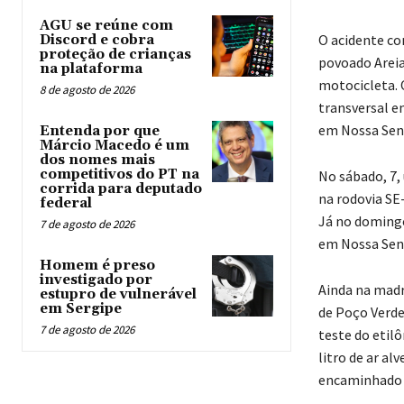
AGU se reúne com
O acidente com
Discord e cobra
proteção de crianças
povoado Areia
na plataforma
motocicleta. 
8 de agosto de 2026
transversal e
em Nossa Senh
Entenda por que
Márcio Macedo é um
dos nomes mais
competitivos do PT na
No sábado, 7, 
corrida para deputado
na rodovia SE
federal
Já no domingo
7 de agosto de 2026
em Nossa Senh
Homem é preso
investigado por
Ainda na madr
estupro de vulnerável
em Sergipe
de Poço Verde
7 de agosto de 2026
teste do etil
litro de ar al
encaminhado à