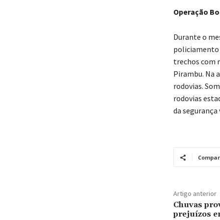
Operação Bo
Durante o mes
policiamento 
trechos com m
Pirambu. Na a
rodovias. Som
rodovias estad
da segurança v
Compar
Artigo anterior
Chuvas pro
prejuízos e