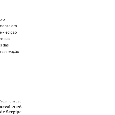
o o
almente em
e – edição
ns das
s das
preservação
Próximo artigo
naval 2026
 de Sergipe