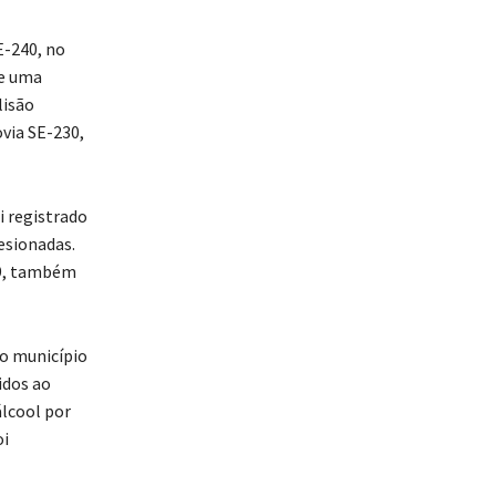
E-240, no
 e uma
lisão
via SE-230,
i registrado
esionadas.
39, também
no município
idos ao
álcool por
oi