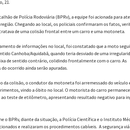
, 21.
alhão de Polícia Rodoviária (BPRv), a equipe foi acionada para a
região. Chegando ao local, os policiais confirmaram os fatos, veri
 tratava de uma colisão frontal entre um carro e uma motoneta.
amento de informações no local, foi constatado que a moto segui
entido Canhoba/Aquidabã, quando teria desviado de uma irregularid
aixa de sentido contrário, colidindo frontalmente com o carro. As
s do ocorrido ainda serão apuradas.
 da colisão, o condutor da motoneta foi arremessado do veículo 
ferimentos, vindo a óbito no local. O motorista do carro permanece
 ao teste de etilômetro, apresentando resultado negativo para i
 o BPRv, diante da situação, a Polícia Científica e o Instituto Mé
cionados e realizaram os procedimentos cabíveis. A segurança viár