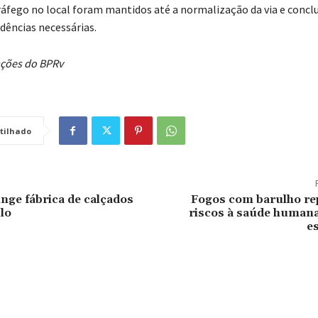
ráfego no local foram mantidos até a normalização da via e concl
dências necessárias.
ções do BPRv
tilhado
inge fábrica de calçados
Fogos com barulho r
lo
riscos à saúde humana
e