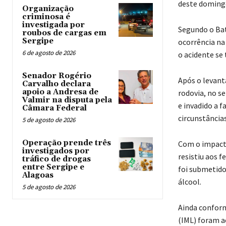
deste domingo
Organização
criminosa é
investigada por
Segundo o Bat
roubos de cargas em
Sergipe
ocorrência na 
6 de agosto de 2026
o acidente se
Senador Rogério
Após o levant
Carvalho declara
apoio a Andresa de
rodovia, no s
Valmir na disputa pela
e invadido a f
Câmara Federal
circunstância
5 de agosto de 2026
Operação prende três
Com o impacto
investigados por
resistiu aos 
tráfico de drogas
entre Sergipe e
foi submetido
Alagoas
álcool.
5 de agosto de 2026
Ainda conforme
(IML) foram a