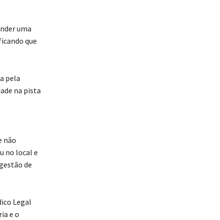
tender uma
ficando que
a pela
ade na pista
e não
u no local e
ngestão de
dico Legal
ia e o