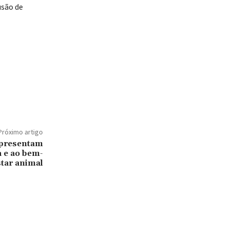
usão de
Próximo artigo
epresentam
 e ao bem-
star animal