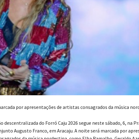
marcada por apresentações de artistas consagrados da música nor
 descentralizada do Forró Caju 2026 segue neste sábado, 6, na Pr
njunto Augusto Franco, em Aracaju. A noite será marcada por apr
onsagrados da música nordestina, como Elba Ramalho, Geraldo Az