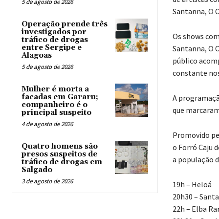
5 de agosto de 2026
Santanna, O C
Operação prende três
investigados por
Os shows come
tráfico de drogas
entre Sergipe e
Santanna, O C
Alagoas
público acomp
5 de agosto de 2026
constante nos 
Mulher é morta a
facadas em Gararu;
A programação
companheiro é o
que marcaram 
principal suspeito
4 de agosto de 2026
Promovido pela
Quatro homens são
o Forró Caju 
presos suspeitos de
a população d
tráfico de drogas em
Salgado
3 de agosto de 2026
19h – Heloá
20h30 – Sant
22h – Elba R