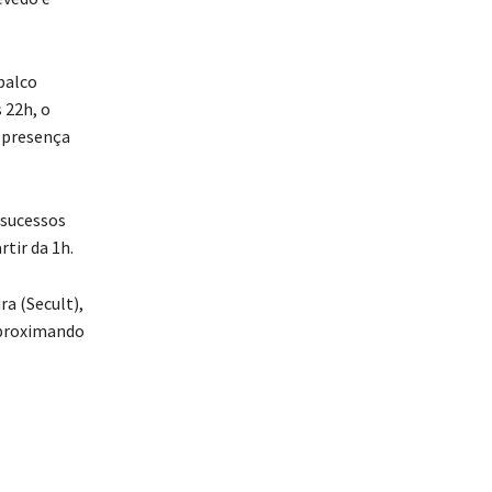
palco
 22h, o
 presença
 sucessos
tir da 1h.
ra (Secult),
 aproximando