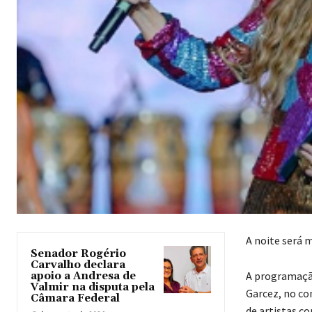
A noite será 
Senador Rogério
Carvalho declara
A programação
apoio a Andresa de
Valmir na disputa pela
Garcez, no co
Câmara Federal
de artistas c