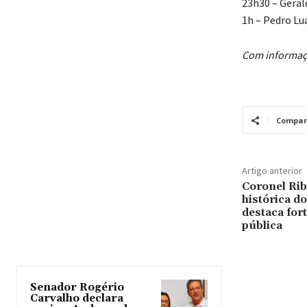
23h30 – Gera
1h – Pedro Lu
Com informaç
Compar
Artigo anterior
Coronel Rib
histórica d
destaca for
pública
Senador Rogério
Carvalho declara