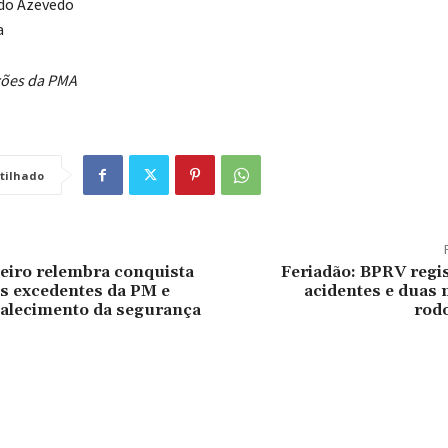
ldo Azevedo
a
ões da PMA
tilhado
eiro relembra conquista
Feriadão: BPRV regi
os excedentes da PM e
acidentes e duas 
talecimento da segurança
rodo