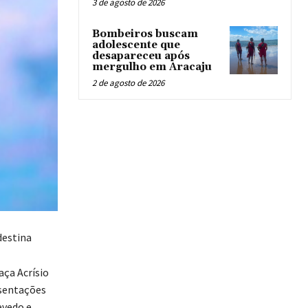
3 de agosto de 2026
Bombeiros buscam
adolescente que
desapareceu após
mergulho em Aracaju
2 de agosto de 2026
destina
aça Acrísio
esentações
evedo e