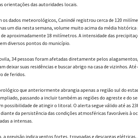
 orientações das autoridades locais.
 os dados meteorológicos, Canindé registrou cerca de 120 milíme
as um dia nesta semana, volume muito acima da média histórica 
é de aproximadamente 18 milímetros. A intensidade das precipita
em diversos pontos do município.
ovila, 34 pessoas foram afetadas diretamente pelos alagamentos
am deixar suas residências e buscar abrigo na casa de vizinhos. A
o de feridos.
rológico que anteriormente abrangia apenas a região sul do estad
ampliado, passando a incluir também as regiões do agreste e do se
 possibilidade de atingir o litoral. O alerta segue válido até as 2
 diante da persistência das condições atmosféricas favoráveis à oc
das a intensas.
, a previsão indica ventos fortes, trovoadas e descargas elétricas,