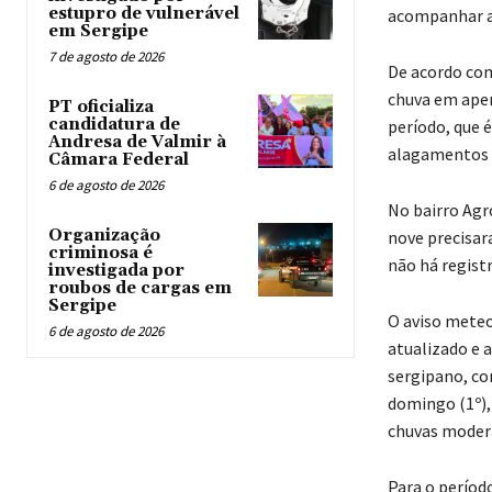
estupro de vulnerável
acompanhar as
em Sergipe
7 de agosto de 2026
De acordo com
chuva em apen
PT oficializa
candidatura de
período, que 
Andresa de Valmir à
alagamentos 
Câmara Federal
6 de agosto de 2026
No bairro Agr
Organização
nove precisar
criminosa é
não há registr
investigada por
roubos de cargas em
Sergipe
O aviso meteo
6 de agosto de 2026
atualizado e 
sergipano, com
domingo (1º),
chuvas modera
Para o período