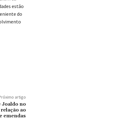
idades estão
veniente do
volvimento
Próximo artigo
e Joaldo no
 relação ao
de emendas