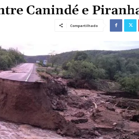
ntre Canindé e Piranh
Compartilhado