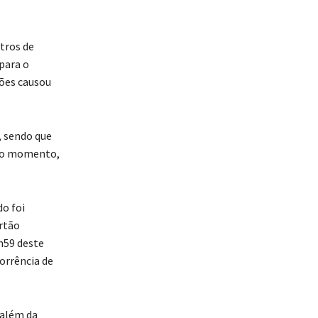
tros de
para o
ções causou
, sendo que
té o momento,
o foi
rtão
3h59 deste
orrência de
 além da