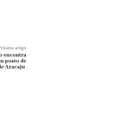
Próximo artigo
ão encontra
em posto de
de Aracaju