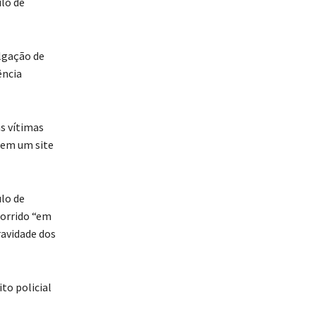
ulo de
ulgação de
ência
as vítimas
 em um site
ulo de
corrido “em
ravidade dos
to policial