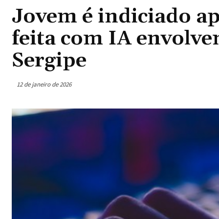
Jovem é indiciado ap
feita com IA envolv
Sergipe
12 de janeiro de 2026