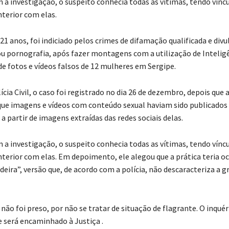
 a investigação, o suspeito conhecia todas as vítimas, tendo vínc
nterior com elas.
1 anos, foi indiciado pelos crimes de difamação qualificada e div
ou pornografia, após fazer montagens com a utilização de Intelig
) de fotos e vídeos falsos de 12 mulheres em Sergipe.
cia Civil, o caso foi registrado no dia 26 de dezembro, depois que 
ue imagens e vídeos com conteúdo sexual haviam sido publicados
a partir de imagens extraídas das redes sociais delas.
 a investigação, o suspeito conhecia todas as vítimas, tendo vínc
nterior com elas. Em depoimento, ele alegou que a prática teria o
eira”, versão que, de acordo com a polícia, não descaracteriza a g
não foi preso, por não se tratar de situação de flagrante. O inquéri
e será encaminhado à Justiça .