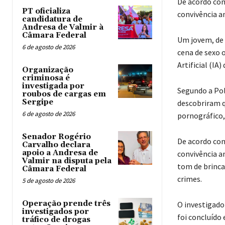
De acordo com
PT oficializa
convivência a
candidatura de
Andresa de Valmir à
Câmara Federal
Um jovem, de 2
6 de agosto de 2026
cena de sexo 
Artificial (IA
Organização
criminosa é
investigada por
Segundo a Polí
roubos de cargas em
Sergipe
descobriram q
6 de agosto de 2026
pornográfico, 
Senador Rogério
De acordo com
Carvalho declara
apoio a Andresa de
convivência a
Valmir na disputa pela
tom de brincad
Câmara Federal
crimes.
5 de agosto de 2026
Operação prende três
O investigado 
investigados por
foi concluído 
tráfico de drogas