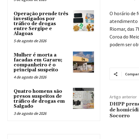
O horário de 
Operação prende três
investigados por
atendimento 
tráfico de drogas
entre Sergipe e
Riomar, das 7
Alagoas
Coroa do Meio
5 de agosto de 2026
podem ser obt
Mulher é morta a
facadas em Gararu;
companheiro é o
principal suspeito
Compar
4 de agosto de 2026
Quatro homens são
presos suspeitos de
Artigo anterior
tráfico de drogas em
DHPP prend
Salgado
de homicíd
3 de agosto de 2026
Socorro