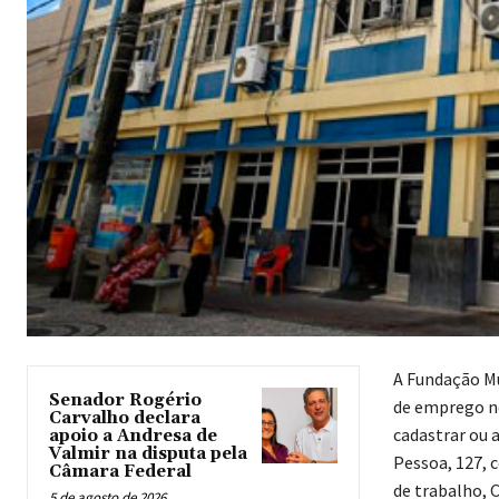
A Fundação Mu
Senador Rogério
de emprego ne
Carvalho declara
cadastrar ou a
apoio a Andresa de
Valmir na disputa pela
Pessoa, 127, c
Câmara Federal
de trabalho, C
5 de agosto de 2026