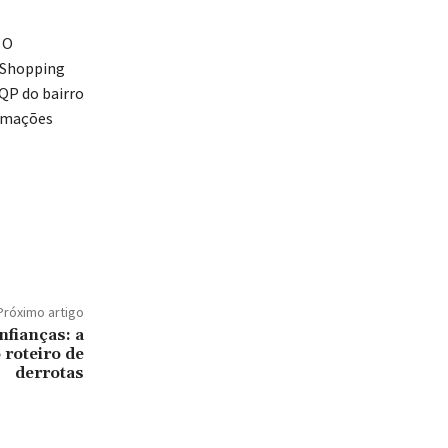
 O
 Shopping
QP do bairro
ormações
Próximo artigo
nfianças: a
 roteiro de
derrotas