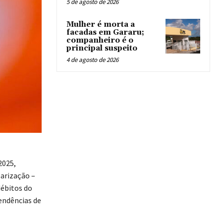
5 de agosto de 2026
Mulher é morta a
facadas em Gararu;
companheiro é o
principal suspeito
4 de agosto de 2026
2025,
larização –
débitos do
endências de