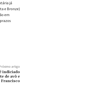
tária já
ta e Bronze)
tão em
 prazos
Próximo artigo
 indiciado
te de avô e
 Francisco