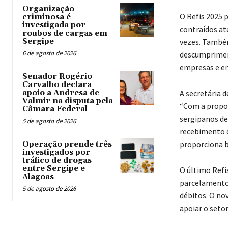
Organização
O Refis 2025 p
criminosa é
investigada por
contraídos at
roubos de cargas em
Sergipe
vezes. Também
6 de agosto de 2026
descumpriment
empresas e em
Senador Rogério
Carvalho declara
apoio a Andresa de
A secretária 
Valmir na disputa pela
“Com a propost
Câmara Federal
sergipanos de
5 de agosto de 2026
recebimento d
proporciona b
Operação prende três
investigados por
tráfico de drogas
entre Sergipe e
O último Refi
Alagoas
parcelamentos
5 de agosto de 2026
débitos. O n
apoiar o setor