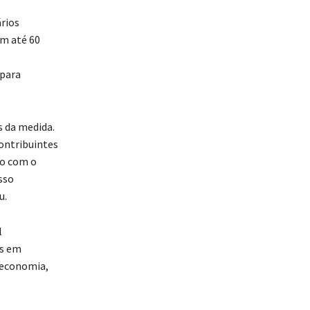
ários
em até 60
 para
s da medida.
contribuintes
ão com o
sso
u.
l
es em
 economia,