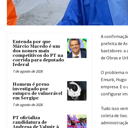
A confirmação
Entenda por que
prefeita de A
Márcio Macedo é um
bastidores: a 
dos nomes mais
competitivos do PT na
de Obras e Ur
corrida para deputado
federal
7 de agosto de 2026
O problema nã
Emurb, Hugo E
Homem é preso
empresa. E o u
investigado por
estupro de vulnerável
configurar im
em Sergipe
7 de agosto de 2026
Tudo isso vem
coleta de lix
PT oficializa
candidatura de
administração
Andresa de Valmir à