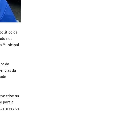
olítico da
tado nos
sa Municipal
nte da
ências da
pode
ve crise na
e para a
, em vez de