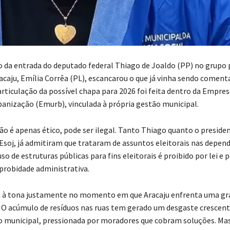
 da entrada do deputado federal Thiago de Joaldo (PP) no grupo p
racaju, Emília Corrêa (PL), escancarou o que já vinha sendo comen
articulação da possível chapa para 2026 foi feita dentro da Empre
banização (Emurb), vinculada à própria gestão municipal.
o é apenas ético, pode ser ilegal. Tanto Thiago quanto o preside
soj, já admitiram que trataram de assuntos eleitorais nas depend
so de estruturas públicas para fins eleitorais é proibido por lei e 
probidade administrativa.
 à tona justamente no momento em que Aracaju enfrenta uma gra
o. O acúmulo de resíduos nas ruas tem gerado um desgaste crescent
 municipal, pressionada por moradores que cobram soluções. Mas