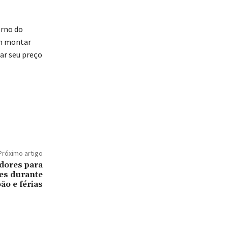
erno do
em montar
rar seu preço
Próximo artigo
dores para
es durante
ão e férias