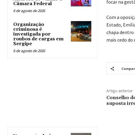
focar na gest
Câmara Federal
6 de agosto de 2026
Com a oposiçã
Organização
Estado, Emíli
criminosa é
chapa dentro 
investigada por
roubos de cargas em
mais cedo do 
Sergipe
6 de agosto de 2026
Compar
Artigo anterior
Conselho de
suposta irr