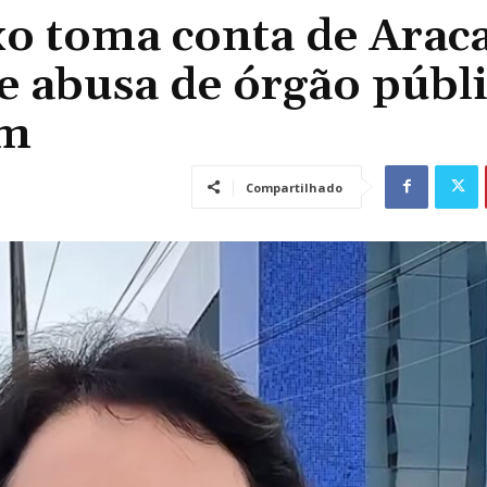
xo toma conta de Araca
 e abusa de órgão públ
em
Compartilhado