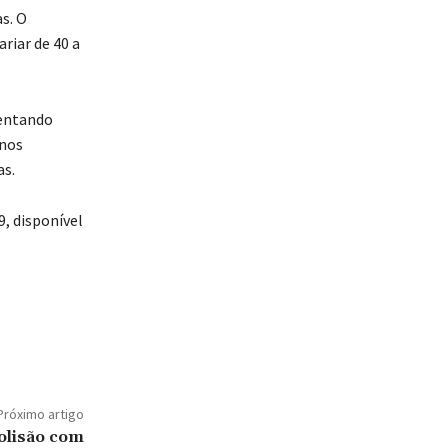
s. O
riar de 40 a
sentando
enos
as.
, disponível
Próximo artigo
olisão com