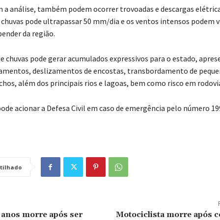
 a análise, também podem ocorrer trovoadas e descargas elétrica
chuvas pode ultrapassar 50 mm/dia e os ventos intensos podem va
pender da região.
de chuvas pode gerar acumulados expressivos para o estado, apre
agamentos, deslizamentos de encostas, transbordamento de pequ
achos, além dos principais rios e lagoas, bem como risco em rodovi
ode acionar a Defesa Civil em caso de emergência pelo número 199
tilhado
 anos morre após ser
Motociclista morre após c