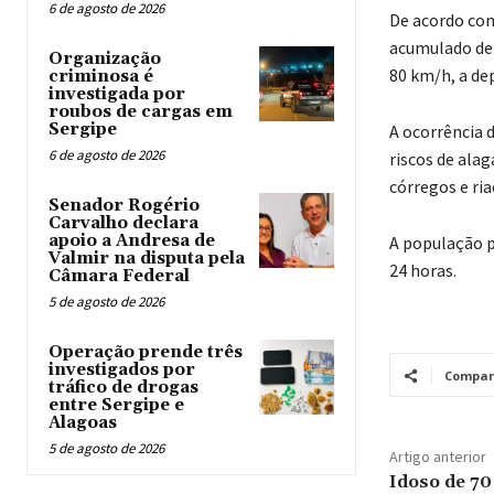
6 de agosto de 2026
De acordo com
acumulado de 
Organização
80 km/h, a de
criminosa é
investigada por
roubos de cargas em
Sergipe
A ocorrência 
6 de agosto de 2026
riscos de al
córregos e ri
Senador Rogério
Carvalho declara
apoio a Andresa de
A população p
Valmir na disputa pela
24 horas.
Câmara Federal
5 de agosto de 2026
Operação prende três
investigados por
Compar
tráfico de drogas
entre Sergipe e
Alagoas
5 de agosto de 2026
Artigo anterior
Idoso de 70