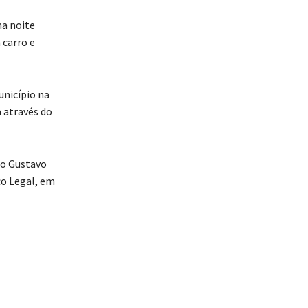
na noite
 carro e
unicípio na
 através do
mo Gustavo
co Legal, em