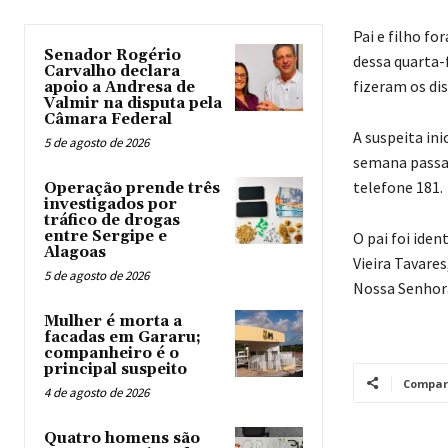
Pai e filho fo
Senador Rogério
dessa quarta-
Carvalho declara
fizeram os di
apoio a Andresa de
Valmir na disputa pela
Câmara Federal
A suspeita ini
5 de agosto de 2026
semana passad
telefone 181.
Operação prende três
investigados por
tráfico de drogas
entre Sergipe e
O pai foi iden
Alagoas
Vieira Tavares
5 de agosto de 2026
Nossa Senhora
Mulher é morta a
facadas em Gararu;
companheiro é o
principal suspeito
Compar
4 de agosto de 2026
Quatro homens são