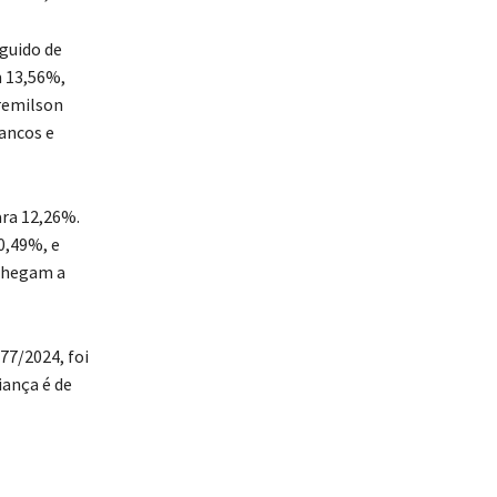
guido de
m 13,56%,
remilson
ancos e
ara 12,26%.
0,49%, e
 chegam a
77/2024, foi
iança é de