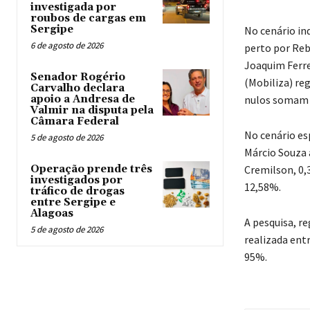
investigada por
roubos de cargas em
Sergipe
No cenário in
6 de agosto de 2026
perto por Reb
Joaquim Ferre
Senador Rogério
(Mobiliza) re
Carvalho declara
apoio a Andresa de
nulos somam 
Valmir na disputa pela
Câmara Federal
No cenário es
5 de agosto de 2026
Márcio Souza 
Operação prende três
Cremilson, 0,
investigados por
12,58%.
tráfico de drogas
entre Sergipe e
Alagoas
A pesquisa, r
5 de agosto de 2026
realizada entr
95%.