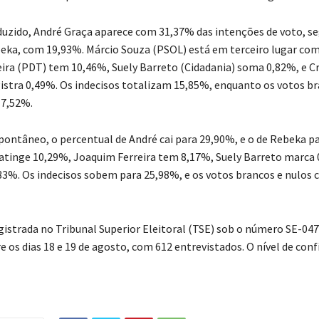
duzido, André Graça aparece com 31,37% das intenções de voto, se
eka, com 19,93%. Márcio Souza (PSOL) está em terceiro lugar co
ira (PDT) tem 10,46%, Suely Barreto (Cidadania) soma 0,82%, e C
gistra 0,49%. Os indecisos totalizam 15,85%, enquanto os votos br
7,52%.
pontâneo, o percentual de André cai para 29,90%, e o de Rebeka p
atinge 10,29%, Joaquim Ferreira tem 8,17%, Suely Barreto marca 
33%. Os indecisos sobem para 25,98%, e os votos brancos e nulos
egistrada no Tribunal Superior Eleitoral (TSE) sob o número SE-047
e os dias 18 e 19 de agosto, com 612 entrevistados. O nível de conf