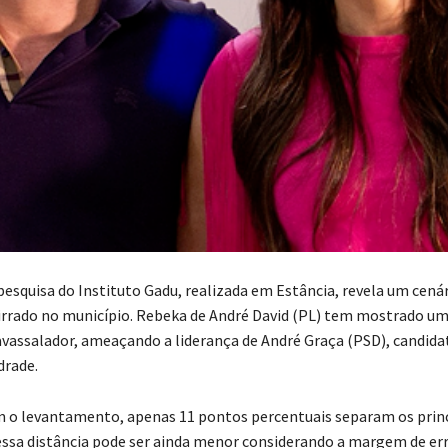
esquisa do Instituto Gadu, realizada em Estância, revela um cenár
rrado no município. Rebeka de André David (PL) tem mostrado u
vassalador, ameaçando a liderança de André Graça (PSD), candida
drade.
 o levantamento, apenas 11 pontos percentuais separam os princ
essa distância pode ser ainda menor considerando a margem de err